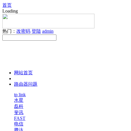
首页
Loading
热门：
改密码
登陆
admin
网站首页
路由器问题
tp link
水星
磊科
斐讯
FAST
电信
腾达