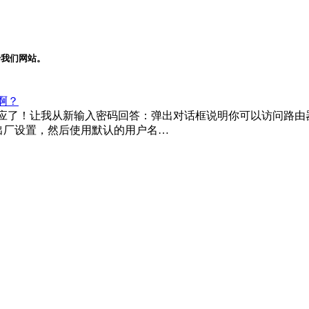
册我们网站。
码啊？
没有反应了！让我从新输入密码回答：弹出对话框说明你可以访问
复出厂设置，然后使用默认的用户名…