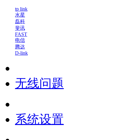
tp link
水星
磊科
斐讯
FAST
电信
腾达
D-link
无线问题
系统设置