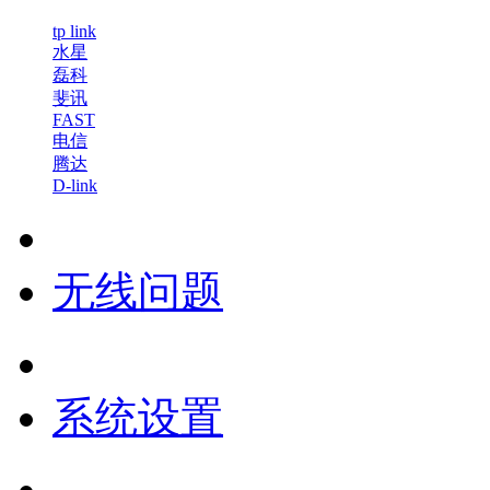
tp link
水星
磊科
斐讯
FAST
电信
腾达
D-link
无线问题
系统设置