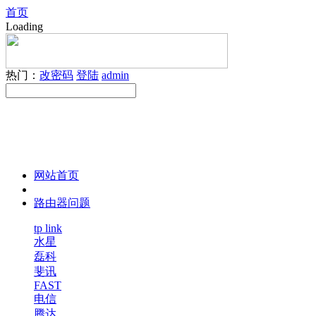
首页
Loading
热门：
改密码
登陆
admin
网站首页
路由器问题
tp link
水星
磊科
斐讯
FAST
电信
腾达