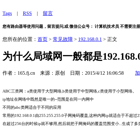
Tags
|
RSS
|
留言
您有路由器等使用问题，留言提问,或 微信公众号： 计算机技术员 不需要注
您所在的位置：
首页
>
常见故障
>
192.168.0.1
> 正文
为什么局域网一般都是192.168.0
作者：165.fj.cn 来源：原创 日期：2015/4/12 16:06:58
加
ABC三类网：a类使用于大型网络,b类使用于中型网络,c类使用于小型网络。
ip地址在网络中既然是唯一的--范围是在同一内网中
不同的abc类网适合于不同的应用
常用的192.168.0.1由255.255.255.0子网掩码覆盖,这种内网ip就适
在超过256台的时候ip就不够用,然后就把子网掩码的覆盖范围变小...生成了多