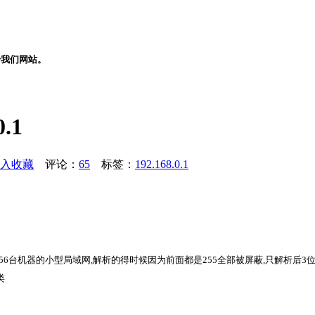
册我们网站。
.1
入收藏
评论：
65
标签：
192.168.0.1
合于不超过256台机器的小型局域网,解析的得时候因为前面都是255全部被屏蔽,只解析后3
类