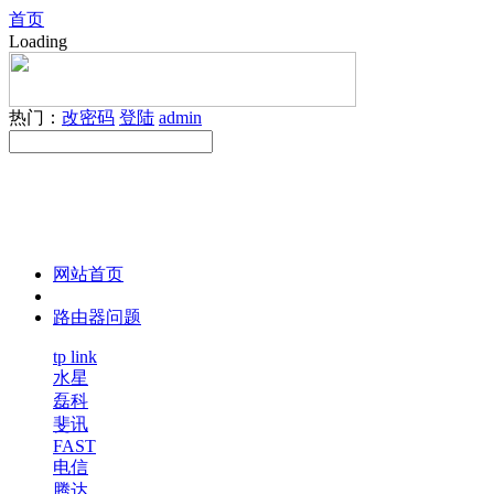
首页
Loading
热门：
改密码
登陆
admin
网站首页
路由器问题
tp link
水星
磊科
斐讯
FAST
电信
腾达