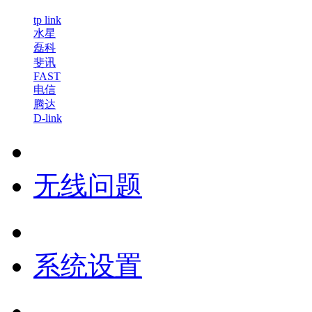
tp link
水星
磊科
斐讯
FAST
电信
腾达
D-link
无线问题
系统设置