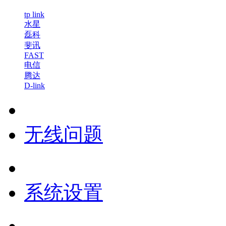
tp link
水星
磊科
斐讯
FAST
电信
腾达
D-link
无线问题
系统设置