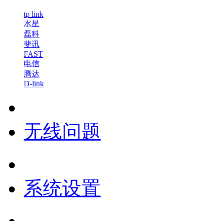
tp link
水星
磊科
斐讯
FAST
电信
腾达
D-link
无线问题
系统设置