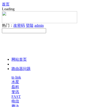
首页
Loading
热门：
改密码
登陆
admin
网站首页
路由器问题
tp link
水星
磊科
斐讯
FAST
电信
腾达