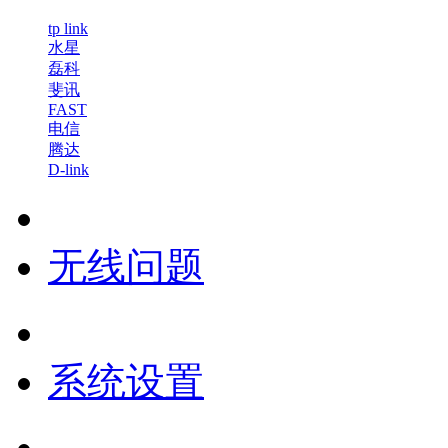
tp link
水星
磊科
斐讯
FAST
电信
腾达
D-link
无线问题
系统设置